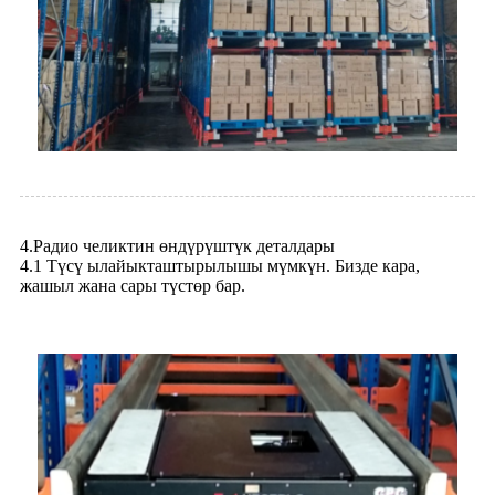
4.Радио челиктин өндүрүштүк деталдары
4.1 Түсү ылайыкташтырылышы мүмкүн. Бизде кара,
жашыл жана сары түстөр бар.