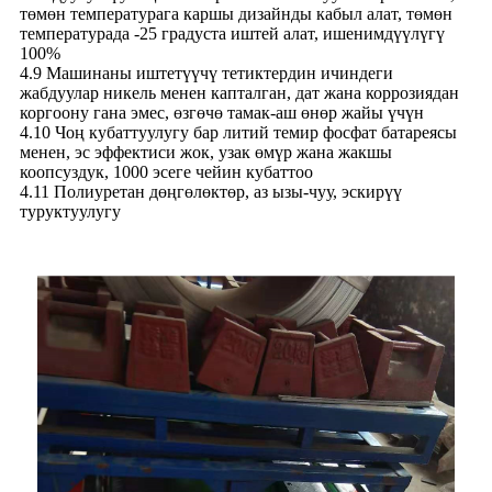
төмөн температурага каршы дизайнды кабыл алат, төмөн
температурада -25 градуста иштей алат, ишенимдүүлүгү
100%
4.9 Машинаны иштетүүчү тетиктердин ичиндеги
жабдуулар никель менен капталган, дат жана коррозиядан
коргоону гана эмес, өзгөчө тамак-аш өнөр жайы үчүн
4.10 Чоң кубаттуулугу бар литий темир фосфат батареясы
менен, эс эффектиси жок, узак өмүр жана жакшы
коопсуздук, 1000 эсеге чейин кубаттоо
4.11 Полиуретан дөңгөлөктөр, аз ызы-чуу, эскирүү
туруктуулугу