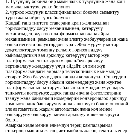
1. Түзүлүшү боюнча бир мамычалык түзүлүшкө жана кош
мамычалык түзүлүшкө бөлүнөт
2. чуркоо жолунун классификациясы боюнча сызыктуу
түргө жана ийри түргө бөлүнөт
Кандай гана типтеги стакердик кран жалпысынан
горизонталдуу басуу механизминен, көтөрүүчү
механизмден, жүктөө платформасынан жана айры
механизминен, рамкадан жана электр жабдууларынан жана
башка негизги бөлүктөрдөн турат. Жөө жүрүүчү мотор
дөңгөлөктөрдү төмөнкү рельсте горизонталдуу
кыймылдаткыч вал аркылуу, көтөрүүчү мотор жүк
платформасын чынжыр/зым аркан/бел аркылуу
вертикалдуу жылдыруу үчүн айдайт, ал эми жүк
платформасындагы айрылар телескопиялык кыймылды
аткарат. Жөө басуучу дарек тапкыч колдонулат. Стакердин
горизонталдуу басуу абалын көзөмөлдөңүз жана жүктөө
платформасынын көтөрүү абалын көзөмөлдөө үчүн дарек
тапкычты көтөрүңүз; дарек тапкыч жана фотоэлектрдик
таануу жана байланыш номерлерин конверсиялоо аркылуу
компьютердик башкарууну ишке ашырууга болот, ошондой
эле автоматтык, жарым автоматтык жана кол менен
башкарууну башкаруу панели аркылуу ишке ашырууга
болот.
Азыркы кезде менин елкемдун терец кампаларында
стакерлор машина жасоо, автомобиль жасоо, текстиль енер