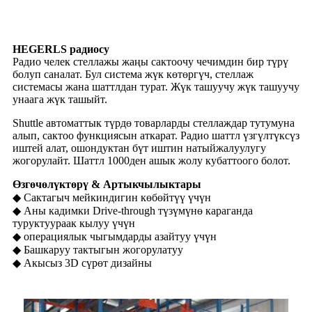
HEGERLS радиосу
Радио челек стеллажы жаңы сактоочу чечимдин бир түрү
болуп саналат. Бул система жүк көтөргүч, стеллаж
системасы жана шаттлдан турат. Жүк ташуучу жүк ташуучу
унаага жүк ташыйт.
Shuttle автоматтык түрдө товарларды стеллаждар тутумуна
алып, сактоо функциясын аткарат. Радио шаттл үзгүлтүксүз
иштей алат, ошондуктан бүт иштин натыйжалуулугу
жогорулайт. Шаттл 1000ден ашык жолу кубаттоого болот.
Өзгөчөлүктөрү & Артыкчылыктары
◆ Сактагыч мейкиндигин көбөйтүү үчүн
◆ Аны кадимки Drive-through түзүмүнө караганда
туруктуураак кылуу үчүн
◆ операциялык чыгымдарды азайтуу үчүн
◆ Башкаруу тактыгын жогорулатуу
◆ Акысыз 3D сүрөт дизайны