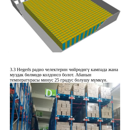
3.3 Hegerls радио челектерин чөйрөдөгү кампада жана
муздак бөлмөдө колдонсо болот. Абанын
температурасы минус 25 градус болушу мүмкүн.