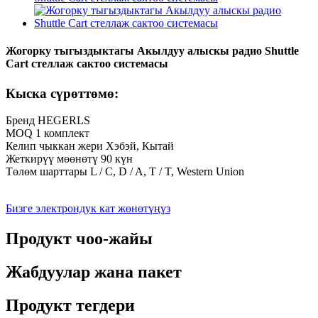
Жогорку тыгыздыктагы Акылдуу алыскы радио Shuttle
Cart стеллаж сактоо системасы
Кыска сүрөттөмө:
Бренд HEGERLS
MOQ 1 комплект
Келип чыккан жери Хэбэй, Кытай
Жеткирүү мөөнөтү 90 күн
Төлөм шарттары L / C, D / A, T / T, Western Union
Бизге электрондук кат жөнөтүңүз
Продукт чоо-жайы
Жабдуулар жана пакет
Продукт тегдери