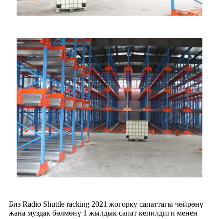
Биз Radio Shuttle racking 2021 жогорку сапаттагы чөйрөнү
жана муздак бөлмөнү 1 жылдык сапат кепилдиги менен