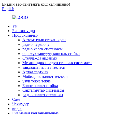
Биздин веб-сайттарга кош келиңиздер!
English
Үй
Биз жөнүндө
Продукциялар
Автоматтык стакан кран
радио чуркоочу
радио челек системасы
оор жүк ташуучу консоль стойка
Стеллажда айдаңыз
Мезаниндик полдун стеллаж системасы
тандалма паллет текчеси
Артка тарткыч
Мобилдик паллет текчеси
узун текче текче
Болот паллет стойка
Сактагычтар системасы
радио паллет стеллажы
Case
Чечимдер
видео
Биз менен байланышыңыз