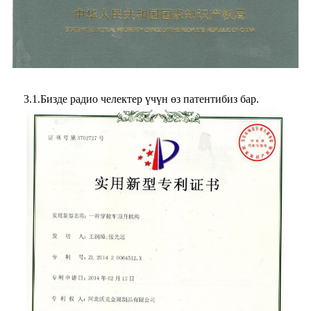
3.1.Бизде радио челектер үчүн өз патентибиз бар.