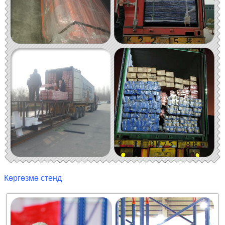
Көргөзмө стенд