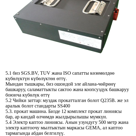
5.1 биз SGS.BV, TUV жана ISO сапатты көзөмөлдөө
күбөлүктүн күбөлүктөн өттү.
Мындан тышкары, биз ошондой эле айлана-чөйрөнү
башкаруу, саламаттыкты сактоо жана коопсуздук башкаруу
боюнча күбөлүк өттү
5.2 Чийки заттар: муздак прокатталган болот Q235B. же эл
аралык болот стандарты SS400
5.3. прокат машина. Бизде 12 комплект прокат линиясы
бар, ар кандай өлчөмдө жылдырылышы мүмкүн.
5.4 Электр каптоо линиясы. Анын узундугу 500 метр жана
электр каптоочу мылтыктын маркасы GEMA, ал каптоо
тармагында абдан белгилүү.