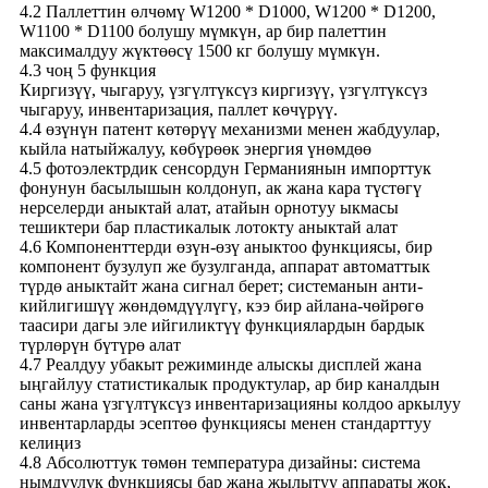
4.2 Паллеттин өлчөмү W1200 * D1000, W1200 * D1200,
W1100 * D1100 болушу мүмкүн, ар бир палеттин
максималдуу жүктөөсү 1500 кг болушу мүмкүн.
4.3 чоң 5 функция
Киргизүү, чыгаруу, үзгүлтүксүз киргизүү, үзгүлтүксүз
чыгаруу, инвентаризация, паллет көчүрүү.
4.4 өзүнүн патент көтөрүү механизми менен жабдуулар,
кыйла натыйжалуу, көбүрөөк энергия үнөмдөө
4.5 фотоэлектрдик сенсордун Германиянын импорттук
фонунун басылышын колдонуп, ак жана кара түстөгү
нерселерди аныктай алат, атайын орнотуу ыкмасы
тешиктери бар пластикалык лотокту аныктай алат
4.6 Компоненттерди өзүн-өзү аныктоо функциясы, бир
компонент бузулуп же бузулганда, аппарат автоматтык
түрдө аныктайт жана сигнал берет; системанын анти-
кийлигишүү жөндөмдүүлүгү, кээ бир айлана-чөйрөгө
таасири дагы эле ийгиликтүү функциялардын бардык
түрлөрүн бүтүрө алат
4.7 Реалдуу убакыт режиминде алыскы дисплей жана
ыңгайлуу статистикалык продуктулар, ар бир каналдын
саны жана үзгүлтүксүз инвентаризацияны колдоо аркылуу
инвентарларды эсептөө функциясы менен стандарттуу
келиңиз
4.8 Абсолюттук төмөн температура дизайны: система
нымдуулук функциясы бар жана жылытуу аппараты жок,