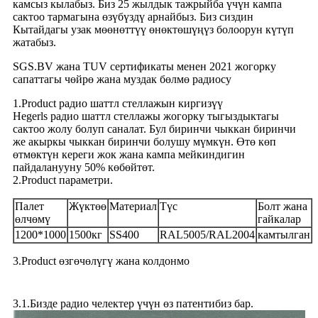
камсыз кылабыз. Биз 25 жылдык тажрыйба үчүн кампа
сактоо тармагына өзүбүздү арнайбыз. Биз сиздин
Кытайдагы узак мөөнөттүү өнөктөшүңүз болоорун күтүп
жатабыз.
SGS.BV жана TUV сертификаты менен 2021 жогорку
сапаттагы чөйрө жана муздак бөлмө радиосу
1.Product радио шаттл стеллажын киргизүү
Hegerls радио шаттл стеллажы жогорку тыгыздыктагы
сактоо жолу болуп саналат. Бул биринчи чыккан биринчи
же акыркы чыккан биринчи болушу мүмкүн. Өтө көп
өтмөктүн кереги жок жана кампа мейкиндигин
пайдаланууну 50% көбөйтөт.
2.Product параметри.
Палет
Жүктөө
Материал
Түс
Болт жана
өлчөмү
гайкалар
1200*1000
1500кг
SS400
RAL5005/RAL2004
камтылган
3.Product өзгөчөлүгү жана колдонмо
3.1.Бизде радио челектер үчүн өз патентибиз бар.