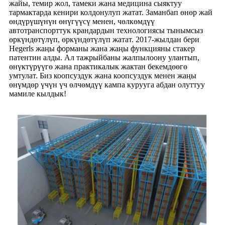
жайы, темир жол, тамеки жана медицина сыяктуу
тармактарда кенири колдонулуп жатат. Заманбап өнөр жай
өндүрүшүнүн өнүгүүсү менен, чөлкөмдүү
автотранспорттук крандардын технологиясы тынымсыз
өркүндөтүлүп, өркүндөтүлүп жатат. 2017-жылдан бери
Hegerls жаңы форманы жана жаңы функцияны стакер
патентин алды. Ал тажрыйбаны жалпылоону улантып,
өнүктүрүүгө жана практикалык жактан бекемдөөгө
умтулат. Биз коопсуздук жана коопсуздук менен жаңы
өнүмдөр үчүн үч өлчөмдүү кампа курууга абдан олуттуу
мамиле кылдык!