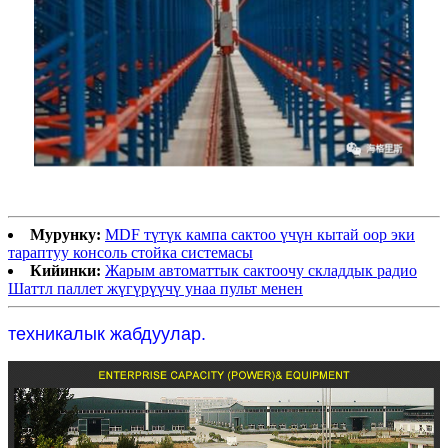
Мурунку:
MDF түтүк кампа сактоо үчүн кытай оор эки
тараптуу консоль стойка системасы
Кийинки:
Жарым автоматтык сактоочу складдык радио
Шаттл паллет жүгүрүүчү унаа пульт менен
техникалык жабдуулар.