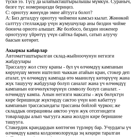
түскө ээ. Түсү да ылайыкташтырылышы мүмкүн. Сураныч,
бизге түс номериңизди бериңиз.
С: орнотуу жөнүндө эмне айтууга болот?
A: Биз деталдуу орнотуу чиймени камсыз кылат. Жөнөкөй
салттуу стеллаждар үчүн жумушчулар аны биздин чийме
боюнча орното алышат. Же болбосо, биздин инженер
орнотууну үйрөтүү үчүн сайтка барып, сатып алуучу
баасын көтөрөт.
Акыркы кабарлар
Автоматташтырылган склад-жыйноочунун негизги
жабдуулары
Трассалуу жол стюу краны - бул үч өлчөмдүү кампанын
көрүнүшү менен иштелип чыккан атайын кран, стокер деп
аталат, үч өлчөмдүү кампада өтө маанилүү көтөрүүчү жана
жүк ташуучу жабдуулар болуп саналат жана үч өлчөмдүү
кампанын өзгөчөлүктөрүнүн символу болуп саналат. -
өлчөмдүү кампа. Анын негизги максаты - жүк бөлүктүн
кире беришинде жүктөрдү сактоо үчүн көп кабаттуу
кампанын трассасындагы трассаны бойлой чуркоо; же
складдык операцияны аяктоо учун жук отсегиндеги
товарларды алып чыгууга жана жолдун кире беришине
ташууга.
Стакердик крандардын көптөгөн түрлөрү бар. Учурдагы үч
өлчөмдүү кампа колдонмолорунда эң кеңири таралган