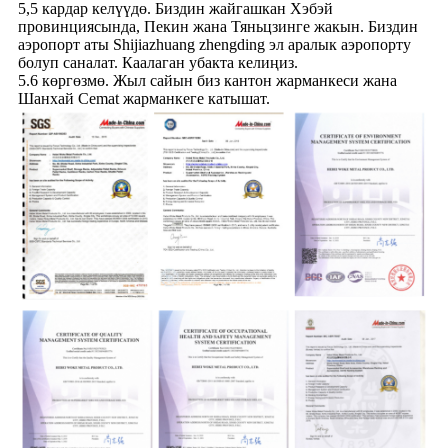
5,5 кардар келүүдө. Биздин жайгашкан Хэбэй
провинциясында, Пекин жана Тяньцзинге жакын. Биздин
аэропорт аты Shijiazhuang zhengding эл аралык аэропорту
болуп саналат. Каалаган убакта келиңиз.
5.6 көргөзмө. Жыл сайын биз кантон жарманкеси жана
Шанхай Cemat жарманкеге катышат.