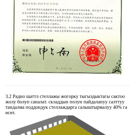
3.2 Радио шаттл стеллажы жогорку тыгыздыктагы сактоо
жолу болуп саналат. складдын полун пайдалануу салттуу
тандалма поддондук стеллаждарга салыштырмалуу 40% га
өсөт.