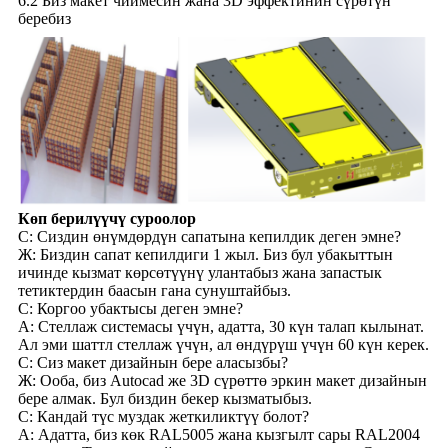
6.2 Биз макет чиймесин жана 3D эффектинин сүрөтүн
беребиз
Көп берилүүчү суроолор
С: Сиздин өнүмдөрдүн сапатына кепилдик деген эмне?
Ж: Биздин сапат кепилдиги 1 жыл. Биз бул убакыттын
ичинде кызмат көрсөтүүнү улантабыз жана запастык
тетиктердин баасын гана сунуштайбыз.
С: Коргоо убактысы деген эмне?
A: Стеллаж системасы үчүн, адатта, 30 күн талап кылынат.
Ал эми шаттл стеллаж үчүн, ал өндүрүш үчүн 60 күн керек.
С: Сиз макет дизайнын бере аласызбы?
Ж: Ооба, биз Autocad же 3D сүрөттө эркин макет дизайнын
бере алмак. Бул биздин бекер кызматыбыз.
С: Кандай түс муздак жеткиликтүү болот?
A: Адатта, биз көк RAL5005 жана кызгылт сары RAL2004