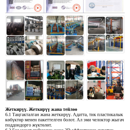
Жеткирүү. Жеткирүү жана тейлөө
6.1 Таңгакталган жана жеткирүү. Адатта, тик пластикалык
көбүктөр менен пакеттелген болот. Ал эми челоктор жыгач
поддондорго жүктөлөт.