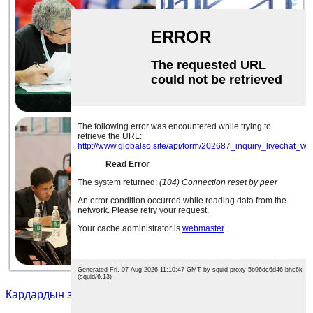
Кардардын зыяраты