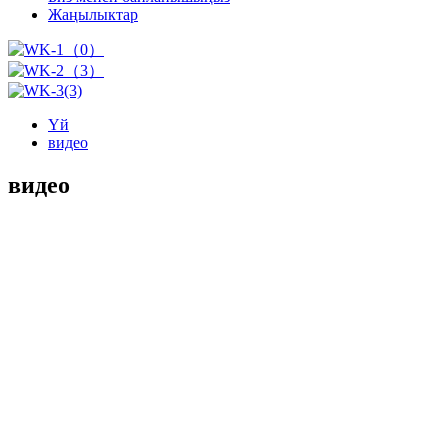
Жаңылыктар
Үй
видео
видео