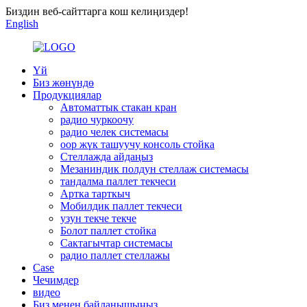
Биздин веб-сайттарга кош келиңиздер!
English
Үй
Биз жөнүндө
Продукциялар
Автоматтык стакан кран
радио чуркоочу
радио челек системасы
оор жүк ташуучу консоль стойка
Стеллажда айдаңыз
Мезаниндик полдун стеллаж системасы
тандалма паллет текчеси
Артка тарткыч
Мобилдик паллет текчеси
узун текче текче
Болот паллет стойка
Сактагычтар системасы
радио паллет стеллажы
Case
Чечимдер
видео
Биз менен байланышыңыз