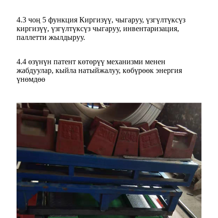
4.3 чоң 5 функция Киргизүү, чыгаруу, үзгүлтүксүз
киргизүү, үзгүлтүксүз чыгаруу, инвентаризация,
паллетти жылдыруу.
4.4 өзүнүн патент көтөрүү механизми менен
жабдуулар, кыйла натыйжалуу, көбүрөөк энергия
үнөмдөө