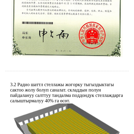
3.2 Радио шаттл стеллажы жогорку тыгыздыктагы
сактоо жолу болуп саналат. складдын полун
пайдалануу салттуу тандалма поддондук стеллаждарга
салыштырмалуу 40% га өсөт.