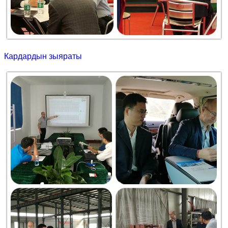
Кардардын зыяраты