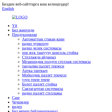
Биздин веб-сайттарга кош келиңиздер!
English
Үй
Биз жөнүндө
Продукциялар
Автоматтык стакан кран
радио чуркоочу
радио челек системасы
оор жүк ташуучу консоль стойка
Стеллажда айдаңыз
Мезаниндик полдун стеллаж системасы
тандалма паллет текчеси
Артка тарткыч
Мобилдик паллет текчеси
узун текче текче
Болот паллет стойка
Сактагычтар системасы
радио паллет стеллажы
Case
Чечимдер
видео
Биз менен байланышыңыз