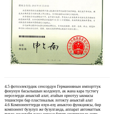
4.5 фотоэлектрдик сенсордун Германиянын импорттук
фонунун басылышын колдонуп, ак жана кара түстөгү
нерселерди аныктай алат, атайын орнотуу ыкмасы
тешиктери бар пластикалык лотокту аныктай алат
4.6 Компоненттерди өзүн-өзү аныктоо функциясы, бир
компонент бузулуп же бузулганда, аппарат автоматтык
түрдө аныктайт жана сигнал берет; системанын анти-