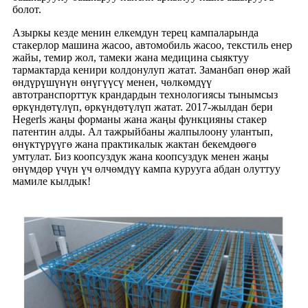
болот.
Азыркы кезде менин елкемдун терец кампаларында
стакерлор машина жасоо, автомобиль жасоо, текстиль енер
жайы, темир жол, тамеки жана медицина сыяктуу
тармактарда кенири колдонулуп жатат. Заманбап өнөр жай
өндүрүшүнүн өнүгүүсү менен, чөлкөмдүү
автотранспорттук крандардын технологиясы тынымсыз
өркүндөтүлүп, өркүндөтүлүп жатат. 2017-жылдан бери
Hegerls жаңы форманы жана жаңы функцияны стакер
патентин алды. Ал тажрыйбаны жалпылоону улантып,
өнүктүрүүгө жана практикалык жактан бекемдөөгө
умтулат. Биз коопсуздук жана коопсуздук менен жаңы
өнүмдөр үчүн үч өлчөмдүү кампа курууга абдан олуттуу
мамиле кылдык!