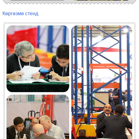
Көргөзмө стенд