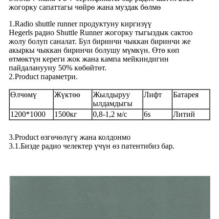
жогорку сапаттагы чөйрө жана муздак бөлмө
1.Radio shuttle runner продуктуну киргизүү
Hegerls радио Shuttle Runner жогорку тыгыздык сактоо
жолу болуп саналат. Бул биринчи чыккан биринчи же
акыркы чыккан биринчи болушу мүмкүн. Өтө көп
өтмөктүн кереги жок жана кампа мейкиндигин
пайдаланууну 50% көбөйтөт.
2.Product параметри.
Өлчөмү
Жүктөө
Жылдыруу
Лифт
Батарея
ылдамдыгы
1200*1000
1500кг
0,8-1,2 м/с
6s
Литий
3.Product өзгөчөлүгү жана колдонмо
3.1.Бизде радио челектер үчүн өз патентибиз бар.