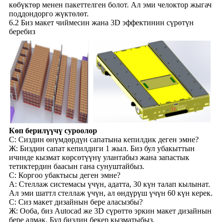
көбүктөр менен пакеттелген болот. Ал эми челоктор жыгач
поддондорго жүктөлөт.
6.2 Биз макет чиймесин жана 3D эффектинин сүрөтүн
беребиз
Көп берилүүчү суроолор
С: Сиздин өнүмдөрдүн сапатына кепилдик деген эмне?
Ж: Биздин сапат кепилдиги 1 жыл. Биз бул убакыттын
ичинде кызмат көрсөтүүнү улантабыз жана запастык
тетиктердин баасын гана сунуштайбыз.
С: Коргоо убактысы деген эмне?
A: Стеллаж системасы үчүн, адатта, 30 күн талап кылынат.
Ал эми шаттл стеллаж үчүн, ал өндүрүш үчүн 60 күн керек.
С: Сиз макет дизайнын бере аласызбы?
Ж: Ооба, биз Autocad же 3D сүрөттө эркин макет дизайнын
бере алмак. Бул биздин бекер кызматыбыз.