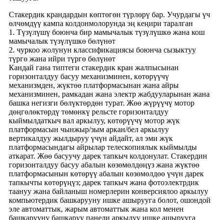
Стакердик крандардын көптөгөн түрлөрү бар. Учурдагы үч
өлчөмдүү кампа колдонмолорунда эң кеңири таралган
1. Түзүлүшү боюнча бир мамычалык түзүлүшкө жана кош
мамычалык түзүлүшкө бөлүнөт
2. чуркоо жолунун классификациясы боюнча сызыктуу
түргө жана ийри түргө бөлүнөт
Кандай гана типтеги стакердик кран жалпысынан
горизонталдуу басуу механизминен, көтөрүүчү
механизмден, жүктөө платформасынан жана айры
механизминен, рамкадан жана электр жабдууларынан жана
башка негизги бөлүктөрдөн турат. Жөө жүрүүчү мотор
дөңгөлөктөрдү төмөнкү рельсте горизонталдуу
кыймылдаткыч вал аркылуу, көтөрүүчү мотор жүк
платформасын чынжыр/зым аркан/бел аркылуу
вертикалдуу жылдыруу үчүн айдайт, ал эми жүк
платформасындагы айрылар телескопиялык кыймылды
аткарат. Жөө басуучу дарек тапкыч колдонулат. Стакердин
горизонталдуу басуу абалын көзөмөлдөңүз жана жүктөө
платформасынын көтөрүү абалын көзөмөлдөө үчүн дарек
тапкычты көтөрүңүз; дарек тапкыч жана фотоэлектрдик
таануу жана байланыш номерлерин конверсиялоо аркылуу
компьютердик башкарууну ишке ашырууга болот, ошондой
эле автоматтык, жарым автоматтык жана кол менен
башкарууну башкаруу панели аркылуу ишке ашырууга