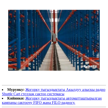
Мурунку:
Жогорку тыгыздыктагы Акылдуу алыскы радио
Shuttle Cart стеллаж сактоо системасы
Кийинки:
Жогорку тыгыздыктагы автоматташтырылган
кампаны сактоочу FIFO жана FILO радиосу.