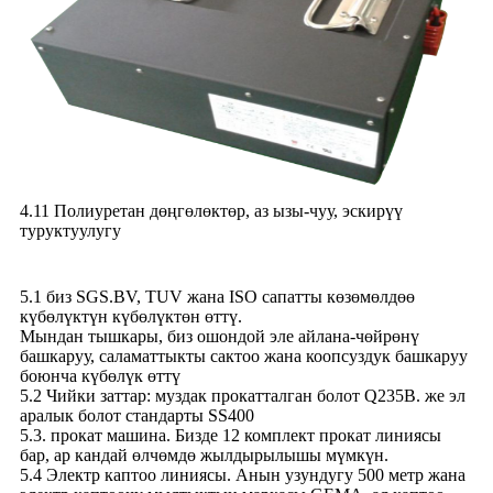
4.11 Полиуретан дөңгөлөктөр, аз ызы-чуу, эскирүү
туруктуулугу
5.1 биз SGS.BV, TUV жана ISO сапатты көзөмөлдөө
күбөлүктүн күбөлүктөн өттү.
Мындан тышкары, биз ошондой эле айлана-чөйрөнү
башкаруу, саламаттыкты сактоо жана коопсуздук башкаруу
боюнча күбөлүк өттү
5.2 Чийки заттар: муздак прокатталган болот Q235B. же эл
аралык болот стандарты SS400
5.3. прокат машина. Бизде 12 комплект прокат линиясы
бар, ар кандай өлчөмдө жылдырылышы мүмкүн.
5.4 Электр каптоо линиясы. Анын узундугу 500 метр жана