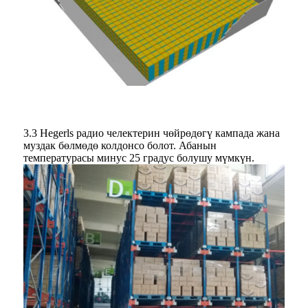
3.3 Hegerls радио челектерин чөйрөдөгү кампада жана
муздак бөлмөдө колдонсо болот. Абанын
температурасы минус 25 градус болушу мүмкүн.