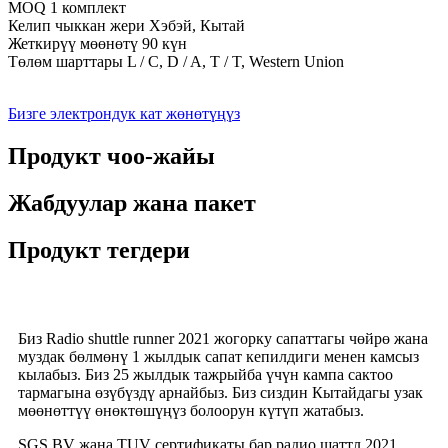
MOQ 1 комплект
Келип чыккан жери Хэбэй, Кытай
Жеткирүү мөөнөтү 90 күн
Төлөм шарттары L / C, D / A, T / T, Western Union
Бизге электрондук кат жөнөтүңүз
Продукт чоо-жайы
Жабдуулар жана пакет
Продукт тегдери
Биз Radio shuttle runner 2021 жогорку сапаттагы чөйрө жана
муздак бөлмөнү 1 жылдык сапат кепилдиги менен камсыз
кылабыз. Биз 25 жылдык тажрыйба үчүн кампа сактоо
тармагына өзүбүздү арнайбыз. Биз сиздин Кытайдагы узак
мөөнөттүү өнөктөшүңүз болоорун күтүп жатабыз.
SGS.BV жана TUV сертификаты бар радио шаттл 2021