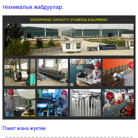
техникалык жабдуулар.
Пакет жана жүктөө