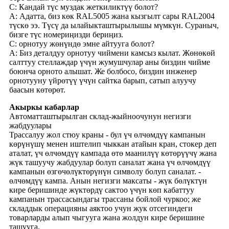
С: Кандай түс муздак жеткиликтүү болот?
A: Адатта, биз көк RAL5005 жана кызгылт сары RAL2004
түскө ээ. Түсү да ылайыкташтырылышы мүмкүн. Сураныч,
бизге түс номериңизди бериңиз.
С: орнотуу жөнүндө эмне айтууга болот?
A: Биз деталдуу орнотуу чиймени камсыз кылат. Жөнөкөй
салттуу стеллаждар үчүн жумушчулар аны биздин чийме
боюнча орното алышат. Же болбосо, биздин инженер
орнотууну үйрөтүү үчүн сайтка барып, сатып алуучу
баасын көтөрөт.
Акыркы кабарлар
Автоматташтырылган склад-жыйноочунун негизги
жабдуулары
Трассалуу жол стюу краны - бул үч өлчөмдүү кампанын
көрүнүшү менен иштелип чыккан атайын кран, стокер деп
аталат, үч өлчөмдүү кампада өтө маанилүү көтөрүүчү жана
жүк ташуучу жабдуулар болуп саналат жана үч өлчөмдүү
кампанын өзгөчөлүктөрүнүн символу болуп саналат. -
өлчөмдүү кампа. Анын негизги максаты - жүк бөлүктүн
кире беришинде жүктөрдү сактоо үчүн көп кабаттуу
кампанын трассасындагы трассаны бойлой чуркоо; же
складдык операцияны аяктоо учун жук отсегиндеги
товарларды алып чыгууга жана жолдун кире беришине
ташууга.