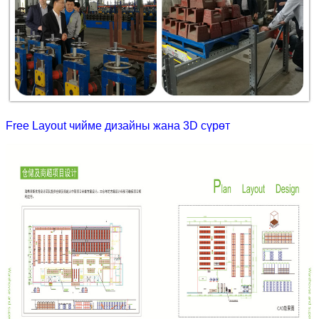
Free Layout чийме дизайны жана 3D сүрөт