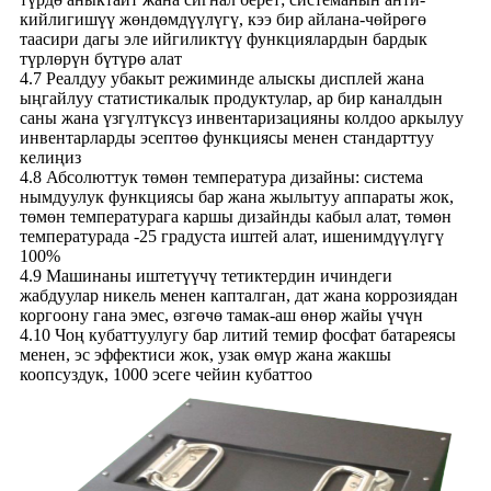
кийлигишүү жөндөмдүүлүгү, кээ бир айлана-чөйрөгө
таасири дагы эле ийгиликтүү функциялардын бардык
түрлөрүн бүтүрө алат
4.7 Реалдуу убакыт режиминде алыскы дисплей жана
ыңгайлуу статистикалык продуктулар, ар бир каналдын
саны жана үзгүлтүксүз инвентаризацияны колдоо аркылуу
инвентарларды эсептөө функциясы менен стандарттуу
келиңиз
4.8 Абсолюттук төмөн температура дизайны: система
нымдуулук функциясы бар жана жылытуу аппараты жок,
төмөн температурага каршы дизайнды кабыл алат, төмөн
температурада -25 градуста иштей алат, ишенимдүүлүгү
100%
4.9 Машинаны иштетүүчү тетиктердин ичиндеги
жабдуулар никель менен капталган, дат жана коррозиядан
коргоону гана эмес, өзгөчө тамак-аш өнөр жайы үчүн
4.10 Чоң кубаттуулугу бар литий темир фосфат батареясы
менен, эс эффектиси жок, узак өмүр жана жакшы
коопсуздук, 1000 эсеге чейин кубаттоо