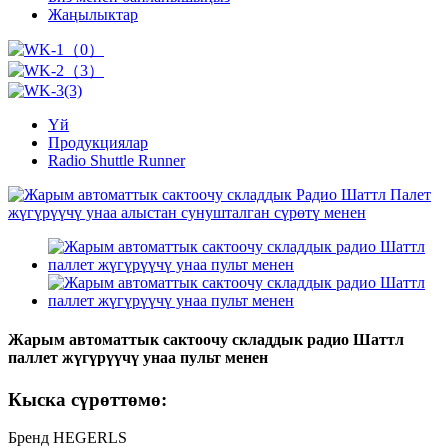
Жаңылыктар
Үй
Продукциялар
Radio Shuttle Runner
Жарым автоматтык сактоочу складдык радио Шаттл
паллет жүгүрүүчү унаа пульт менен
Кыска сүрөттөмө:
Бренд HEGERLS