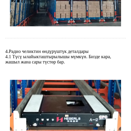
4.Радио челиктин өндүрүштүк деталдары
4.1 Түсү ылайыкташтырылышы мүмкүн. Бизде кара,
жашыл жана сары түстөр бар.