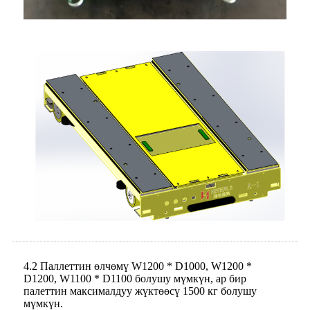
4.2 Паллеттин өлчөмү W1200 * D1000, W1200 *
D1200, W1100 * D1100 болушу мүмкүн, ар бир
палеттин максималдуу жүктөөсү 1500 кг болушу
мүмкүн.