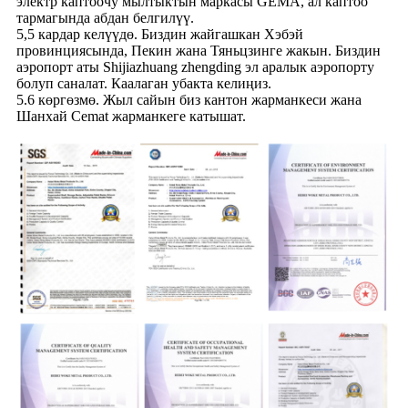
электр каптоочу мылтыктын маркасы GEMA, ал каптоо
тармагында абдан белгилүү.
5,5 кардар келүүдө. Биздин жайгашкан Хэбэй
провинциясында, Пекин жана Тяньцзинге жакын. Биздин
аэропорт аты Shijiazhuang zhengding эл аралык аэропорту
болуп саналат. Каалаган убакта келиңиз.
5.6 көргөзмө. Жыл сайын биз кантон жарманкеси жана
Шанхай Cemat жарманкеге катышат.