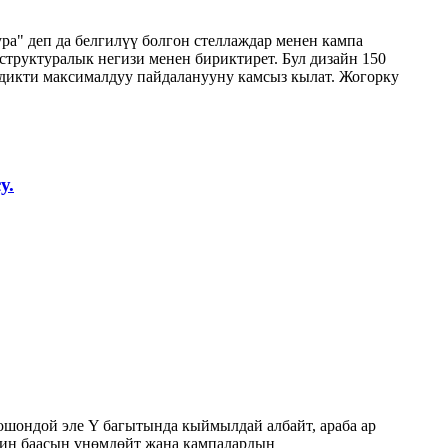
ура" деп да белгилүү болгон стеллаждар менен кампа
структуралык негизи менен бириктирет. Бул дизайн 150
ндикти максималдуу пайдаланууну камсыз кылат. Жогорку
у.
 ошондой эле Y багытында кыймылдай албайт, араба ар
ктин баасын үнөмдөйт жана кампалардын