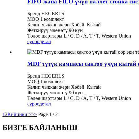
FIFO жана FILO үчүн паллет стойка си
Бренд HEGERLS
MOQ 1 комплект
Келип чыккан жери Хэбэй, Кытай
Жеткирүү мөөнөтү 90 күн
Төлөө шарттары L / C, D / A, T / T, Western Union
суроо
детал
MDF түтүк кампасы сактоо үчүн кытай о
Бренд HEGERLS
MOQ 1 комплект
Келип чыккан жери Хэбэй, Кытай
Жеткирүү мөөнөтү 90 күн
Төлөө шарттары L / C, D / A, T / T, Western Union
суроо
детал
1
2
Кийинки >
>>
Page 1 / 2
БИЗГЕ БАЙЛАНЫШ