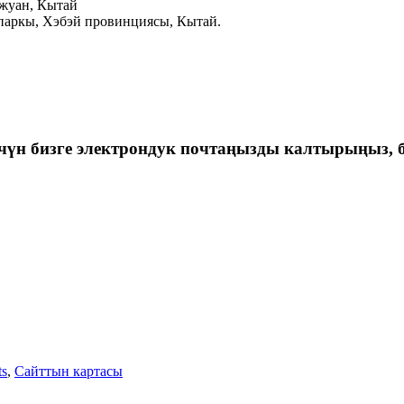
яжуан, Кытай
паркы, Хэбэй провинциясы, Кытай.
үчүн бизге электрондук почтаңызды калтырыңыз, 
ts
,
Сайттын картасы