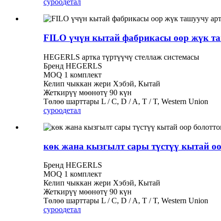
суроо
детал
FILO үчүн кытай фабрикасы оор жүк та
HEGERLS артка түртүүчү стеллаж системасы
Бренд HEGERLS
MOQ 1 комплект
Келип чыккан жери Хэбэй, Кытай
Жеткирүү мөөнөтү 90 күн
Төлөө шарттары L / C, D / A, T / T, Western Union
суроо
детал
көк жана кызгылт сары түстүү кытай оо
Бренд HEGERLS
MOQ 1 комплект
Келип чыккан жери Хэбэй, Кытай
Жеткирүү мөөнөтү 90 күн
Төлөө шарттары L / C, D / A, T / T, Western Union
суроо
детал