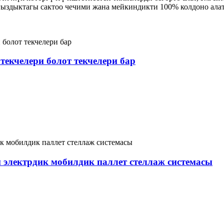
гыздыктагы сактоо чечими жана мейкиндикти 100% колдоно алат
текчелери болот текчелери бар
электрдик мобилдик паллет стеллаж системасы