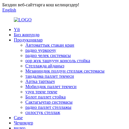
Биздин веб-сайттарга кош келиңиздер!
English
Үй
Биз жөнүндө
Продукциялар
Автоматтык стакан кран
радио чуркоочу
радио челек системасы
оор жүк ташуучу консоль стойка
Стеллажда айдаңыз
Мезаниндик полдун стеллаж системасы
тандалма паллет текчеси
Артка тарткыч
Мобилдик паллет текчеси
узун текче текче
Болот паллет стойка
Сактагычтар системасы
радио паллет стеллажы
силостук стеллаж
Case
Чечимдер
видео