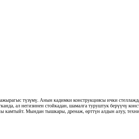
ын ажырагыс түзүмү. Анын кадимки конструкциясы ички стеллажд
йтканда, ал негизинен стойкадан, шамалга туруштук берүүчү ко
ы камтыйт. Мындан тышкары, дренаж, өрттүн алдын алуу, техни