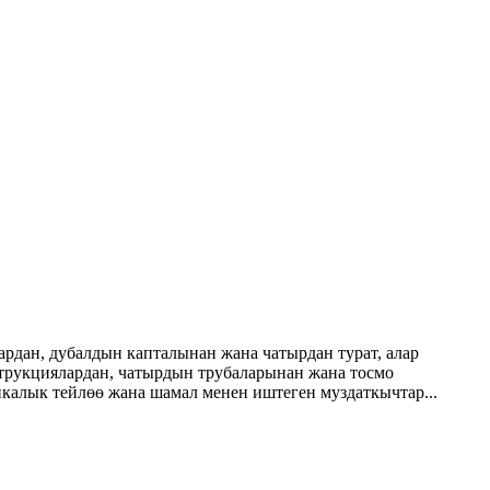
ардан, дубалдын капталынан жана чатырдан турат, алар
нструкциялардан, чатырдын трубаларынан жана тосмо
калык тейлөө жана шамал менен иштеген муздаткычтар...