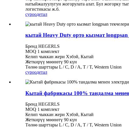
натыйжалуулугун жогорулата алат. Бул жогорку ты
логистикасы ж.б.
суроо
детал
кытай Heavy Duty орто кызмат longpsan 
Бренд HEGERLS
MOQ 1 комплект
Келип чыккан жери Хэбэй, Кытай
Жеткирүү мөөнөтү 90 күн
Төлөө шарттары L / C, D / A, T / T, Western Union
суроо
детал
Кытай фабрикасы 100% тандалма менен 
Бренд HEGERLS
MOQ 1 комплект
Келип чыккан жери Хэбэй, Кытай
Жеткирүү мөөнөтү 90 күн
Төлөө шарттары L / C, D / A, T / T, Western Union