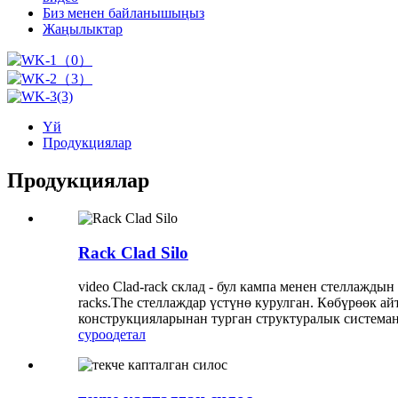
Биз менен байланышыңыз
Жаңылыктар
Үй
Продукциялар
Продукциялар
Rack Clad Silo
video Clad-rack склад - бул кампа менен стеллажд
racks.The стеллаждар үстүнө курулган. Көбүрөөк а
конструкцияларынан турган структуралык системан
суроо
детал