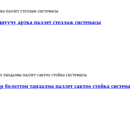
шуучу артка паллет стеллаж системасы
р болоттон тандалма паллет сактоо стойка систем