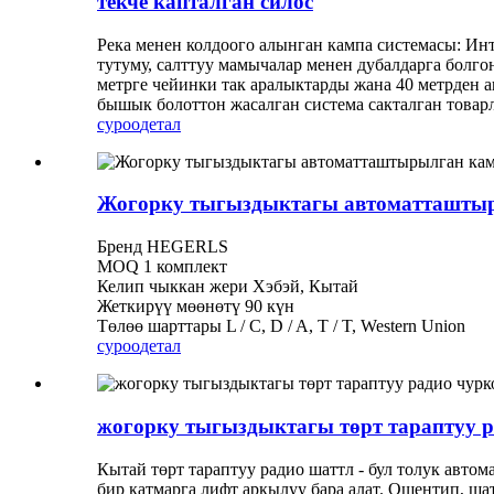
текче капталган силос
‌Река менен колдоого алынган кампа системасы: Ин
тутуму, салттуу мамычалар менен дубалдарга болг
метрге чейинки так аралыктарды жана 40 метрден 
бышык болоттон жасалган система сакталган товарла
суроо
детал
Жогорку тыгыздыктагы автоматташтыры
Бренд HEGERLS
MOQ 1 комплект
Келип чыккан жери Хэбэй, Кытай
Жеткирүү мөөнөтү 90 күн
Төлөө шарттары L / C, D / A, T / T, Western Union
суроо
детал
жогорку тыгыздыктагы төрт тараптуу р
Кытай төрт тараптуу радио шаттл - бул толук авто
бир катмарга лифт аркылуу бара алат. Ошентип, ша