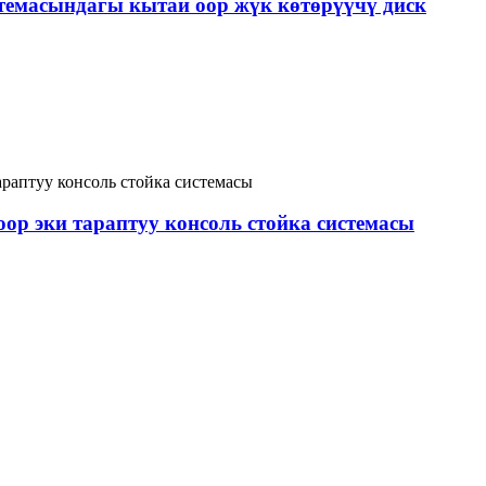
стемасындагы кытай оор жүк көтөрүүчү диск
ор эки тараптуу консоль стойка системасы