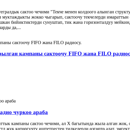
тегралдык сактоо чечими‌ "Текче менен колдоого алынган структ
он муктаждыкты жокко чыгарып, сактоочу текчелерди имараттын 
ашкан бийиктиктерди сунуштап, тик жана горизонталдуу мейки
рды да,...
лган кампаны сактоочу FIFO жана FILO радиос
адио чуркоо араба
маттык кампаны сактоо чечими, ал X багытында жыла алган жок,
ттл жүк көтөргүчтү иштетпестен тилкелерди өзгөртө алат, эмге