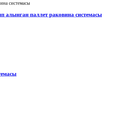
ып алынган паллет раковина системасы
темасы