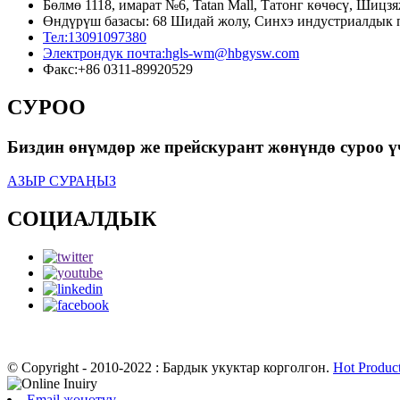
Бөлмө 1118, имарат №6, Tatan Mall, Татонг көчөсү, Шицз
Өндүрүш базасы: 68 Шидай жолу, Синхэ индустриалдык 
Тел:
13091097380
Электрондук почта:
hgls-wm@hbgysw.com
Факс:
+86 0311-89920529
СУРОО
Биздин өнүмдөр же прейскурант жөнүндө суроо 
АЗЫР СУРАҢЫЗ
СОЦИАЛДЫК
© Copyright - 2010-2022 : Бардык укуктар корголгон.
Hot Produc
Email жөнөтүү