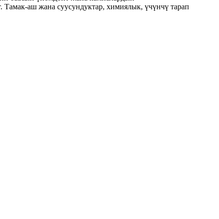
. Тамак-аш жана суусундуктар, химиялык, үчүнчү тарап