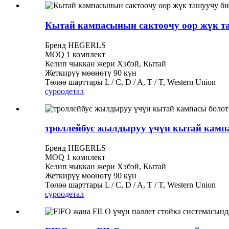
Кытай кампасынын сактоочу оор жүк та
Бренд HEGERLS
MOQ 1 комплект
Келип чыккан жери Хэбэй, Кытай
Жеткирүү мөөнөтү 90 күн
Төлөө шарттары L / C, D / A, T / T, Western Union
суроо
детал
троллейбус жылдыруу үчүн кытай кампа
Бренд HEGERLS
MOQ 1 комплект
Келип чыккан жери Хэбэй, Кытай
Жеткирүү мөөнөтү 90 күн
Төлөө шарттары L / C, D / A, T / T, Western Union
суроо
детал