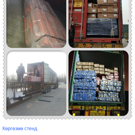
Көргөзмө стенд