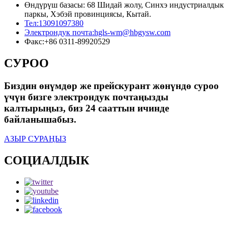
Өндүрүш базасы: 68 Шидай жолу, Синхэ индустриалдык
паркы, Хэбэй провинциясы, Кытай.
Тел:
13091097380
Электрондук почта:
hgls-wm@hbgysw.com
Факс:
+86 0311-89920529
СУРОО
Биздин өнүмдөр же прейскурант жөнүндө суроо
үчүн бизге электрондук почтаңызды
калтырыңыз, биз 24 сааттын ичинде
байланышабыз.
АЗЫР СУРАҢЫЗ
СОЦИАЛДЫК