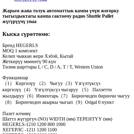
Жарым жана толук автоматтык кампа үчүн жогорку
тыгыздыктагы кампа сактоочу радио Shuttle Pallet
жүгүрүүчү унаа
Кыска сүрөттөмө:
Бренд HEGERLS
MOQ 1 комплект
Келип чыккан жери Хэбэй, Кытай
Жеткирүү мөөнөтү 90 күн
Төлөм шарттары L / C, D / A, T / T, Western Union
Функциялар
（1） Киргизүү （2） Чыгуу（3）Үзгүлтүксүз
киргизүү（4） Үзгүлтүксүз чыгаруу （5） Паллетти
жылдыруу（6）Инвентарь（7） Биринчиден биринчи чыгуу
（8） Биринчиден акыркы чыгып（9）Origal 0 пункт
Палет өлчөмү
Шаттл жүгүргүч (NO) WIDTH (мм) ТЕРЕНТҮҮ (мм)
HEGERLS-1210 1200 800 1000
ХЕГЕРЛС -1211 1200 1100