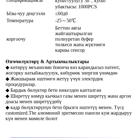
спецификациясы
кубаттуулугу 3h，кубат
убактысы: 1000PCS
Ызы-чуу деңгээли
≤60дб
Температура
-25～50℃
Беттин аягы
жайгаштырылган
коргоочу
полиуретан буфер
тилкеси жана жүктөөгө
каршы сенсор
Өзгөчөлүктөрү & Артыкчылыктары
◆ көтөрүү механизми боюнча көз карандысыз патент,
жогорку натыйжалуулук, көбүрөөк энергия үнөмдөө
◆ Жакшыраак иштөөгө жетүү үчүн электрдик
процедуралар.
◆ Бардык бөлүктөр бети никелден капталган
◆ Ширетүү көмүр кычкыл газы менен ширетүү жана аргон
доасы менен ширетүүдөбү
◆ кадр бөлүктөрүнүн бети брызги иштетүү менен. Түсү
customized.The алюминий эритмесин панели кум жардыруу
күн менен мамиле болот