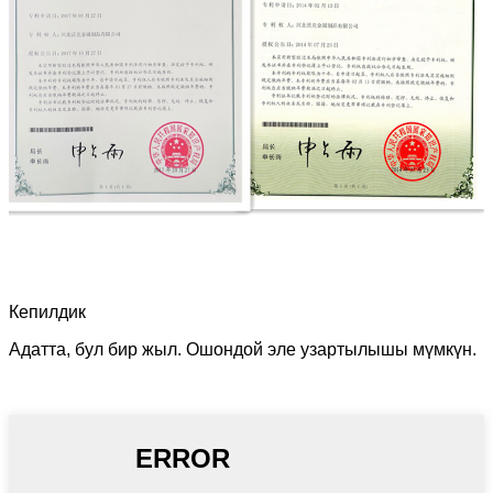
Кепилдик
Адатта, бул бир жыл. Ошондой эле узартылышы мүмкүн.