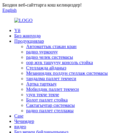
Биздин веб-сайттарга кош келиңиздер!
English
Үй
Биз жөнүндө
Продукциялар
Автоматтык стакан кран
радио чуркоочу
радио челек системасы
оор жүк ташуучу консоль стойка
Стеллажда айдаңыз
Мезаниндик полдун стеллаж системасы
тандалма паллет текчеси
Артка тарткыч
Мобилдик паллет текчеси
узун текче текче
Болот паллет стойка
Сактагычтар системасы
радио паллет стеллажы
Case
Чечимдер
видео
Биз менен байланышыңыз