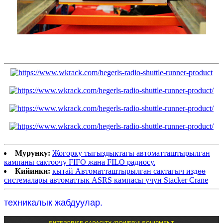
Мурунку:
Жогорку тыгыздыктагы автоматташтырылган
кампаны сактоочу FIFO жана FILO радиосу.
Кийинки:
кытай Автоматташтырылган сактагыч издөө
системалары автоматтык ASRS кампасы үчүн Stacker Crane
техникалык жабдуулар.