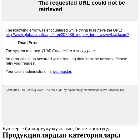
Бул жерге билдирүүңүздү жазып, бизге жөнөтүңүз
Продукциялардын категориялары