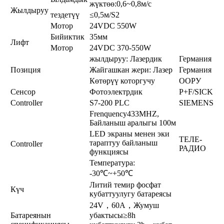
жүктөө:0,6~0,8м/с
Жылдыруу
тездетүү
≤0,5м/S2
Мотор
24VDC 550W
Бийиктик
35мм
Лифт
Мотор
24VDC 370-550W
жылдыруу: Лазердик
Германия
Позиция
Жайгашкан жери: Лазер
Германия
Көтөрүү которгучу
ООРУ
Сенсор
Фотоэлектрдик
P+F/SICK
Controller
S7-200 PLC
SIEMENS
Frenquency433MHZ,
Байланыш аралыгы 100м
LED экраны менен эки
ТЕЛЕ-
тараптуу байланыш
Controller
РАДИО
функциясы
Температура:
-30℃~+50℃
Литий темир фосфат
Күч
кубаттуулугу батареясы
24V，60A，Жумуш
Батареянын
убактысы≥8h