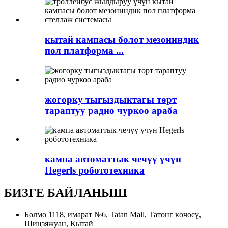
кытай кампасы болот мезониндик
пол платформа ...
жогорку тыгыздыктагы төрт
тараптуу радио чуркоо араба
кампа автоматтык чечүү үчүн
Hegerls робототехника
БИЗГЕ БАЙЛАНЫШ
Бөлмө 1118, имарат №6, Tatan Mall, Татонг көчөсү,
Шицзяжуан, Кытай