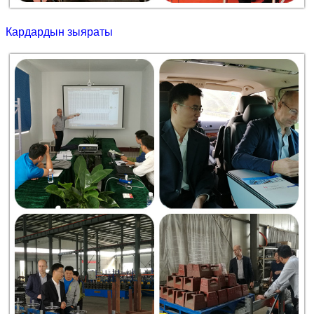
Кардардын зыяраты