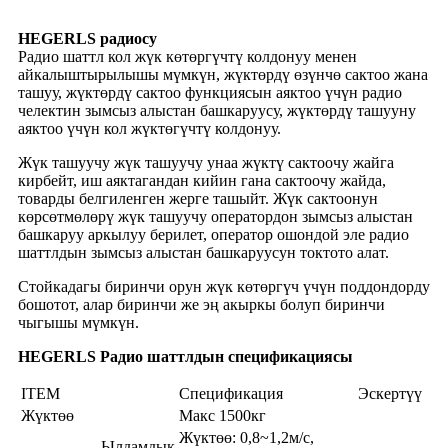
HEGERLS радиосу
Радио шаттл кол жүк көтөргүчтү колдонуу менен
айкалыштырылышы мүмкүн, жүктөрдү өзүнчө сактоо жана
ташуу, жүктөрдү сактоо функциясын аяктоо үчүн радио
челектин зымсыз алыстан башкаруусу, жүктөрдү ташууну
аяктоо үчүн кол жүктөгүчтү колдонуу.
Жүк ташуучу жүк ташуучу унаа жүктү сактоочу жайга
кирбейт, иш аяктагандан кийин гана сактоочу жайда,
товарды белгиленген жерге ташыйт. Жүк сактоонун
көрсөтмөлөрү жүк ташуучу оператордон зымсыз алыстан
башкаруу аркылуу берилет, оператор ошондой эле радио
шаттлдын зымсыз алыстан башкаруусун токтото алат.
Стойкадагы биринчи орун жүк көтөргүч үчүн поддондорду
бошотот, алар биринчи же эң акыркы болуп биринчи
чыгышы мүмкүн.
HEGERLS Радио шаттлдын спецификациясы
ITEM
Спецификация
Эскертүү
Жүктөө
Макс 1500кг
Жүктөө: 0,8~1,2м/с,
Ылдамдык