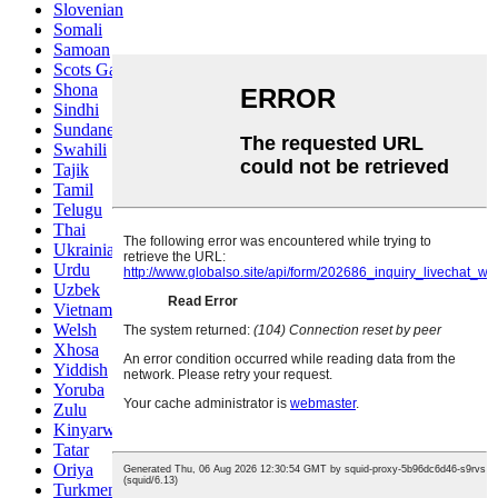
Slovenian
Somali
Samoan
Scots Gaelic
Shona
Sindhi
Sundanese
Swahili
Tajik
Tamil
Telugu
Thai
Ukrainian
Urdu
Uzbek
Vietnamese
Welsh
Xhosa
Yiddish
Yoruba
Zulu
Kinyarwanda
Tatar
Oriya
Turkmen